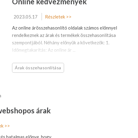
Online kedvezmények
2023.05.17
Részletek >>
Az online árösszehasonlító oldalak számos előnnyel
rendelkeznek az árak és termékek összehasonlítása
szempontjából. Néhány előnyük a következők: 1.
Időmegtakarítás: Az online ár ...
Árak összehasonlítása
 webshopos árak
ek >>
és hatalmas előnye, hogy