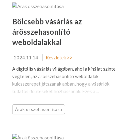
Bölcsebb vásárlás az
árösszehasonlító
weboldalakkal
2024.11.14
Részletek >>
A digitális vásárlás világában, ahol a kínálat szinte
végtelen, az árösszehasonlító weboldalak
kulcsszerepet játszanak abban, hogy a vásárlók
tudatos döntéseket hozhassanak. Ezek a ...
Árak összehasonlítása