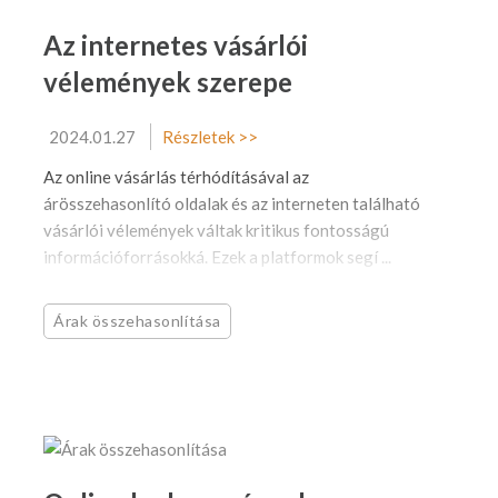
Az internetes vásárlói
vélemények szerepe
2024.01.27
Részletek >>
Az online vásárlás térhódításával az
árösszehasonlító oldalak és az interneten található
vásárlói vélemények váltak kritikus fontosságú
információforrásokká. Ezek a platformok segí ...
Árak összehasonlítása