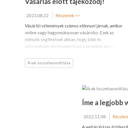
Vásárlás előtt tájékozódj!
2023.08.22
Részletek >>
Vásárlói vélemények számos előnnyel járnak, amikor
online vagy hagyományosan vásárolsz. Ezek az
előnyök segíthetnek abban, hogy jobb és
informáltabb döntéseket hozz a termékek és s ...
Árak összehasonlítása
Íme a legjobb
2022.11.08
Részlet
A webáruházas értékesít