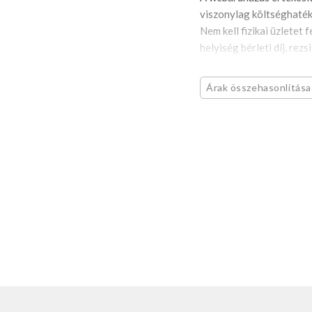
viszonylag költséghaték
Nem kell fizikai üzletet 
helyiség bérleti díj, rezsi
Árak összehasonlítása