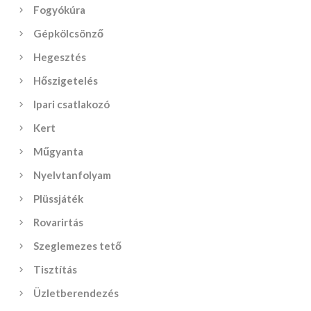
Fogyókúra
Gépkölcsönző
Hegesztés
Hőszigetelés
Ipari csatlakozó
Kert
Műgyanta
Nyelvtanfolyam
Plüssjáték
Rovarirtás
Szeglemezes tető
Tisztítás
Üzletberendezés