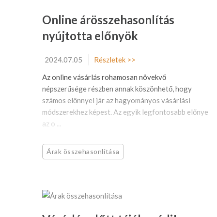
Online árösszehasonlítás
nyújtotta előnyök
2024.07.05
Részletek >>
Az online vásárlás rohamosan növekvő
népszerűsége részben annak köszönhető, hogy
számos előnnyel jár az hagyományos vásárlási
módszerekhez képest. Az egyik legfontosabb előnye
az o ...
Árak összehasonlítása