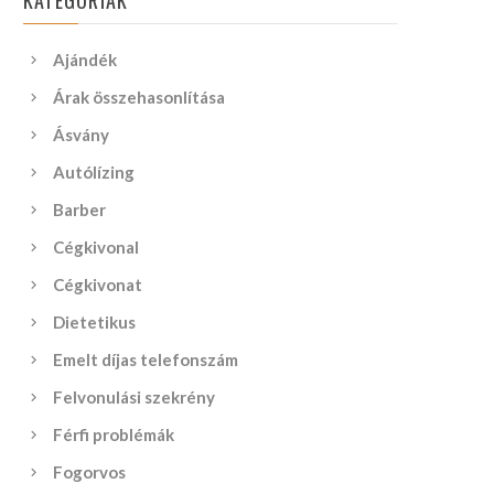
KATEGÓRIÁK
Ajándék
Árak összehasonlítása
Ásvány
Autólízing
Barber
Cégkivonal
Cégkivonat
Dietetikus
Emelt díjas telefonszám
Felvonulási szekrény
Férfi problémák
Fogorvos