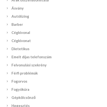
Árak összehasonlítása
Ásvány
Autólízing
Barber
Cégkivonal
Cégkivonat
Dietetikus
Emelt díjas telefonszám
Felvonulási szekrény
Férfi problémák
Fogorvos
Fogyókúra
Gépkölcsönző
Hegesztés