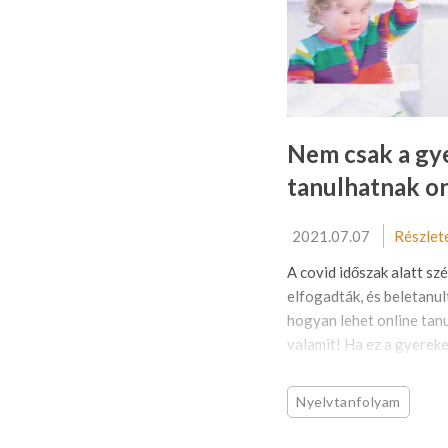
Nem csak a gy
tanulhatnak on
2021.07.07
Részlet
A covid időszak alatt sz
elfogadták, és beletanu
hogyan lehet online tanul
valamit! Ha ez a gyereken
Nyelvtanfolyam