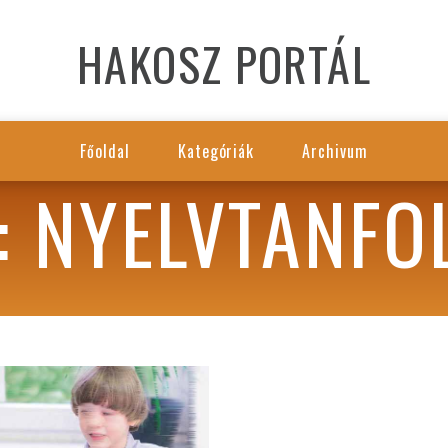
HAKOSZ PORTÁL
Főoldal
Kategóriák
Archivum
: NYELVTANFO