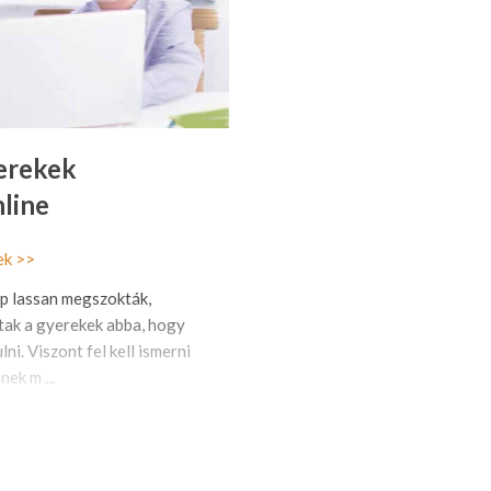
erekek
line
ek >>
ép lassan megszokták,
ltak a gyerekek abba, hogy
ni. Viszont fel kell ismerni
ek m ...