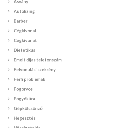
Ásvány
Autólízing
Barber
Cégkivonal
Cégkivonat
Dietetikus
Emelt díjas telefonszám
Felvonulási szekrény
Férfi problémák
Fogorvos
Fogyókúra
Gépkölcsönző
Hegesztés
Hőszigetelés