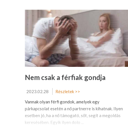
Nem csak a férfiak gondja
2023.02.28
Részletek >>
Vannak olyan férfi gondok, amelyek egy
párkapcsolat esetén a nő partnerre is kihatnak. Ilyen
esetben jó, ha a nő támogató, sőt, segít a megoldás
keresésében. Egyik ilyen dolo ...