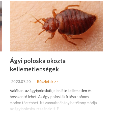
Ágyi poloska okozta
kellemetlenségek
2023.07.20
Részletek >>
Valóban, az ágyipoloskák jelenléte kellemetlen és
bosszantó lehet. Az ágyipoloskák irtása számos
módon történhet. Itt vannak néhány hatékony módja
az ágyipoloska irtásának: 1. P ...