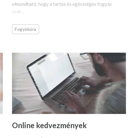
elmondható, hogy a tartós és egészséges fogyás
csak ...
Fogyókúra
Online kedvezmények