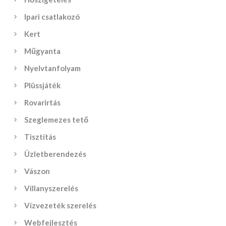
Ipari csatlakozó
Kert
Műgyanta
Nyelvtanfolyam
Plüssjáték
Rovarirtás
Szeglemezes tető
Tisztítás
Üzletberendezés
Vászon
Villanyszerelés
Vízvezeték szerelés
Webfejlesztés