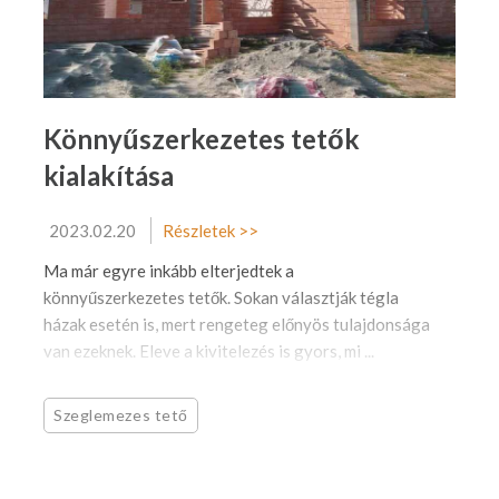
Könnyűszerkezetes tetők
kialakítása
2023.02.20
Részletek >>
Ma már egyre inkább elterjedtek a
könnyűszerkezetes tetők. Sokan választják tégla
házak esetén is, mert rengeteg előnyös tulajdonsága
van ezeknek. Eleve a kivitelezés is gyors, mi ...
Szeglemezes tető