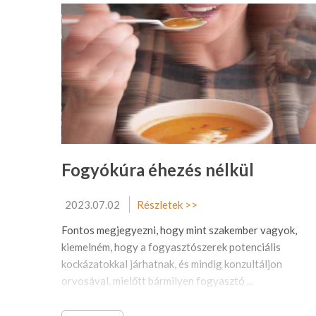
Fogyókúra éhezés nélkül
2023.07.02
Részletek >>
Fontos megjegyezni, hogy mint szakember vagyok,
kiemelném, hogy a fogyasztószerek potenciális
kockázatokkal járhatnak, és mindig konzultáljon
orvosával, mielőtt bármilyen fogyasztó ...