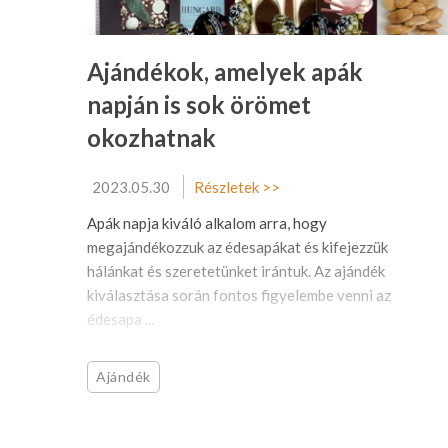
Ajándékok, amelyek apák
napján is sok örömet
okozhatnak
2023.05.30
Részletek >>
Apák napja kiváló alkalom arra, hogy
megajándékozzuk az édesapákat és kifejezzük
hálánkat és szeretetünket irántuk. Az ajándék
kiválasztása során fontos figyelembe venni az
édesapa ...
Ajándék