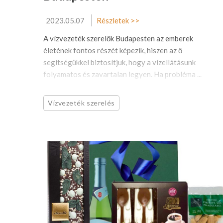
2023.05.07
Részletek >>
A vízvezeték szerelők Budapesten az emberek
életének fontos részét képezik, hiszen az ő
segítségükkel biztosítjuk, hogy a vízellátásunk
folyamatos és zavartalan legyen. Ha probléma ...
Vízvezeték szerelés