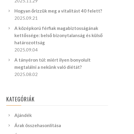
2025.11.29
Hogyan őrizzük meg a vitalitást 40 felett?
2025.09.21
A középkorú férfiak magabiztosságának
kettőssége: belső bizonytalanság és külső
határozottság
2025.09.04
A tányéron túl: miért ilyen bonyolult
megtalálni a nekünk való diétát?
2025.08.02
KATEGÓRIÁK
Ajándék
Árak összehasonlítása