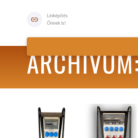
Linképítés
Önnek is!
ARCHIVUM: