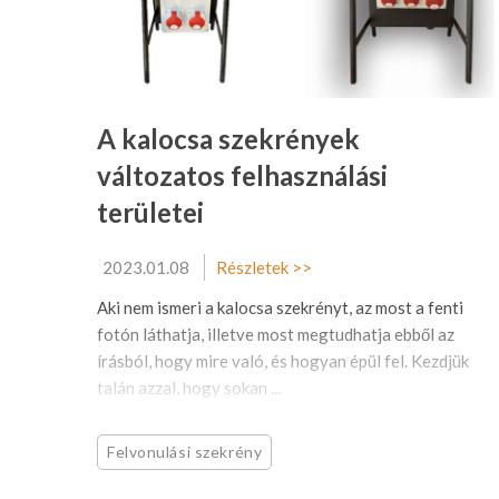
A kalocsa szekrények
változatos felhasználási
területei
2023.01.08
Részletek >>
Aki nem ismeri a kalocsa szekrényt, az most a fenti
fotón láthatja, illetve most megtudhatja ebből az
írásból, hogy mire való, és hogyan épül fel. Kezdjük
talán azzal, hogy sokan ...
Felvonulási szekrény