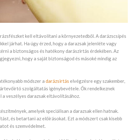
ázsfészket kell eltávolítani a környezetedből. A darázscsípés
kkel járhat. Ha úgy érzed, hogy a darazsak jelenléte vagy
kérni a biztonságos és hatékony darászirtás érdekében. Az
gjegyezni, hogy a saját biztonságod és másoké mindig az
hatékonyabb módszer a
darázsirtás
elvégzésre egy szakember,
ártevőirtó szolgáltatás igénybevétele. Ők rendelkeznek
al a veszélyes darazsak eltávolításához.
észítmények, amelyek speciálisan a darazsak ellen hatnak.
ást, és betartani az előírásokat. Ezt a módszert csak kisebb
zatot és szemvédelmet.