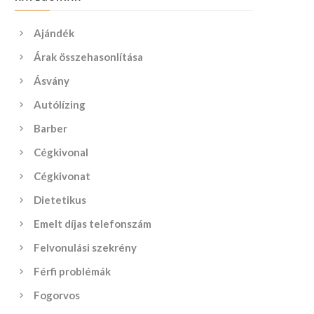
Ajándék
Árak összehasonlítása
Ásvány
Autólízing
Barber
Cégkivonal
Cégkivonat
Dietetikus
Emelt díjas telefonszám
Felvonulási szekrény
Férfi problémák
Fogorvos