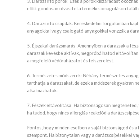
3. Darázsirtó porok: Ezek a porok kiszáradást okoznak 
előtt gondosan olvasd el a termékcsomagoláson találh
4. Darázsirtó csapdák: Kereskedelmi forgalomban kapha
anyagokkal vagy csalogató anyagokkal vonzzák a darazs
5. Éjszakai darázsmarás: Amennyiben a darazsak a fésze
darazsak kevésbé aktívak, megpróbálhatod eltávolítani 
a megfelelő védőruházatot és felszerelést.
6. Természetes módszerek: Néhány természetes anyag, p
tarthatja a darazsakat, de ezek a módszerek gyakran n
alkalmazhatók.
7. Fészek eltávolítása: Ha biztonságosan megteheted, 
ha tudod, hogy nincs allergiás reakciód a darázscsípé
Fontos, hogy minden esetben a saját biztonságod és a
szempont. Ha bizonytalan vagy a darázscsípésekkel vag