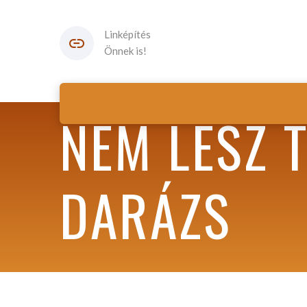
Linképítés
Önnek is!
NEM LESZ 
DARÁZS