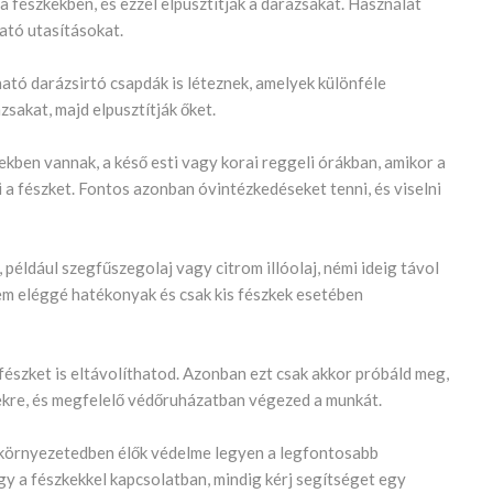
a fészkekben, és ezzel elpusztítják a darazsakat. Használat
ató utasításokat.
tó darázsirtó csapdák is léteznek, amelyek különféle
akat, majd elpusztítják őket.
kben vannak, a késő esti vagy korai reggeli órákban, amikor a
a fészket. Fontos azonban óvintézkedéseket tenni, és viselni
éldául szegfűszegolaj vagy citrom illóolaj, némi ideig távol
em eléggé hatékonyak és csak kis fészkek esetében
fészket is eltávolíthatod. Azonban ezt csak akkor próbáld meg,
sekre, és megfelelő védőruházatban végezed a munkát.
 környezetedben élők védelme legyen a legfontosabb
y a fészkekkel kapcsolatban, mindig kérj segítséget egy