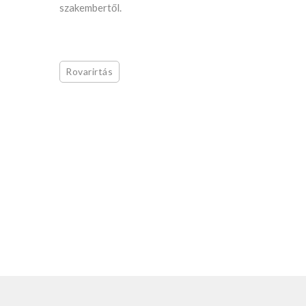
szakembertől.
Rovarirtás