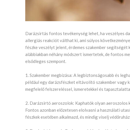
Darázsirtás fontos tevékenység lehet, ha veszélyes dar
allergiás reakciót válthat ki, ami súlyos következménye
fészke veszélyt jelent, érdemes szakember segítségét 
alábbiakban néhány módszert ismertetek, de fontos me
elsődleges szempont.
1. Szakember megbízása: A legbiztonságosabb és leg
például egy darázsfészket eltávolító szakember vagy k
megfelelő felszereléssel, ismeretekkel és tapasztalatt
2. Darázsirtó aeroszolok: Kaphatók olyan aeroszolos k
Fontos azonban előzetesen elolvasni a használati utasít
fészkek esetében alkalmazd, és mindig viselj védőruhá