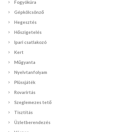
Fogyókúra
Gépkölcsönző
Hegesztés
Hőszigetelés
Ipari csatlakozó
Kert
Műgyanta
Nyelvtanfolyam
Plüssjáték
Rovarirtás
Szeglemezes tető
Tisztítás
Üzletberendezés