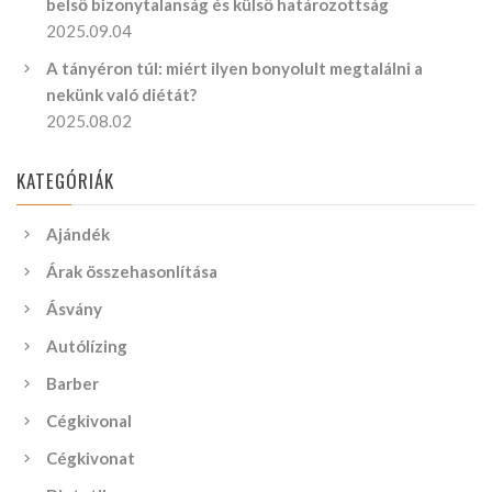
belső bizonytalanság és külső határozottság
2025.09.04
A tányéron túl: miért ilyen bonyolult megtalálni a
nekünk való diétát?
2025.08.02
KATEGÓRIÁK
Ajándék
Árak összehasonlítása
Ásvány
Autólízing
Barber
Cégkivonal
Cégkivonat