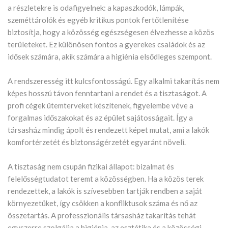
a részletekre is odafigyelnek: a kapaszkodók, lámpák,
szeméttárolók és egyéb kritikus pontok fertőtlenítése
biztosítja, hogy a közösség egészségesen élvezhesse a közös
területeket. Ez különösen fontos a gyerekes családok és az
idősek számára, akik számára a higiénia elsődleges szempont.
A rendszeresség itt kulcsfontosságú. Egy alkalmi takarítás nem
képes hosszú távon fenntartani a rendet és a tisztaságot. A
profi cégek ütemterveket készítenek, figyelembe véve a
forgalmas időszakokat és az épület sajátosságait. Így a
társasház mindig ápolt és rendezett képet mutat, ami a lakók
komfortérzetét és biztonságérzetét egyaránt növeli.
A tisztaság nem csupán fizikai állapot: bizalmat és
felelősségtudatot teremt a közösségben. Ha a közös terek
rendezettek, a lakók is szívesebben tartják rendben a saját
környezetüket, így csökken a konfliktusok száma és nő az
összetartás. A professzionális társasház takarítás tehát
egyszerre szolgálja a higiénia, az esztétika és a közösségi