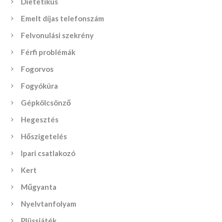
Dietetikus
Emelt díjas telefonszám
Felvonulási szekrény
Férfi problémák
Fogorvos
Fogyókúra
Gépkölcsönző
Hegesztés
Hőszigetelés
Ipari csatlakozó
Kert
Műgyanta
Nyelvtanfolyam
Plüssjáték