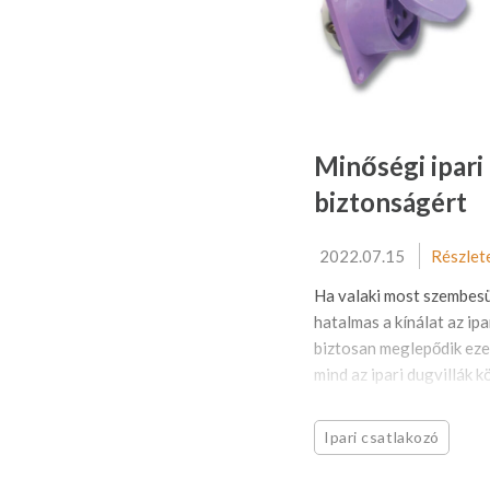
Minőségi ipari
biztonságért
2022.07.15
Részlet
Ha valaki most szembesü
hatalmas a kínálat az ipa
biztosan meglepődik ezen
mind az ipari dugvillák kö
Ipari csatlakozó