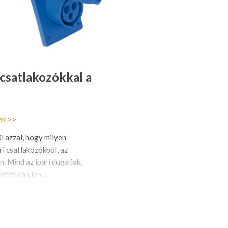
 csatlakozókkal a
ek >>
l azzal, hogy milyen
ri csatlakozókból, az
. Mind az ipari dugaljak,
zött van len ...