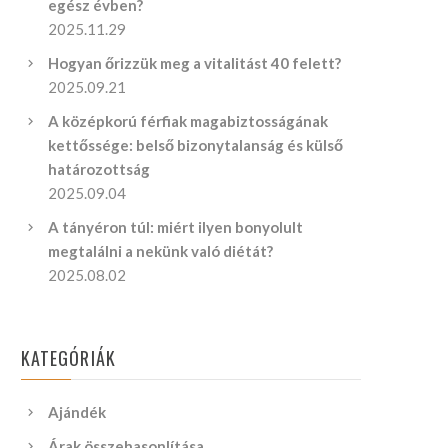
egész évben?
2025.11.29
Hogyan őrizzük meg a vitalitást 40 felett?
2025.09.21
A középkorú férfiak magabiztosságának
kettőssége: belső bizonytalanság és külső
határozottság
2025.09.04
A tányéron túl: miért ilyen bonyolult
megtalálni a nekünk való diétát?
2025.08.02
KATEGÓRIÁK
Ajándék
Árak összehasonlítása