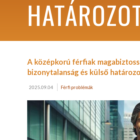
HATÁROZO
A középkorú férfiak magabiztoss
bizonytalanság és külső határoz
2025.09.04
Férfi problémák