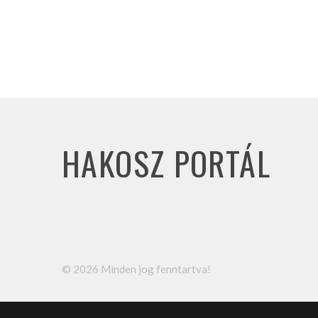
HAKOSZ PORTÁL
©
2026
Minden jog fenntartva!