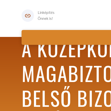
Linképítés
Önnek is!
A KÖZÉPKO
MAGABIZTO
BELSŐ BIZ