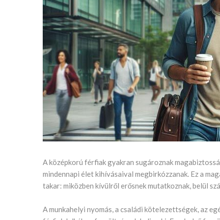
A középkorú férfiak gyakran sugároznak magabiztossá
mindennapi élet kihívásaival megbirkózzanak. Ez a ma
takar: miközben kívülről erősnek mutatkoznak, belül sz
A munkahelyi nyomás, a családi kötelezettségek, az e