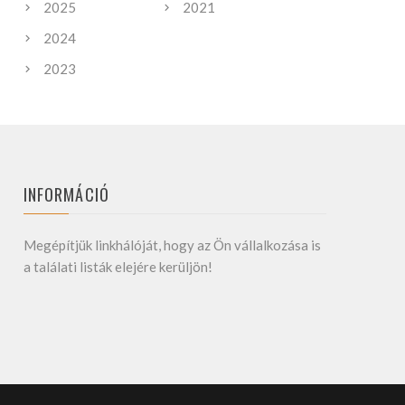
2025
2021
2024
2023
INFORMÁCIÓ
Megépítjük linkhálóját, hogy az Ön vállalkozása is
a találati listák elejére kerüljön!