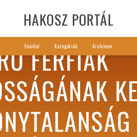
HAKOSZ PORTÁL
RÚ FÉRFIAK
Főoldal
Kategóriák
Archivum
SSÁGÁNAK KE
ONYTALANSÁG