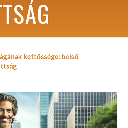
TTSÁG
ágának kettőssége: belső
ottság