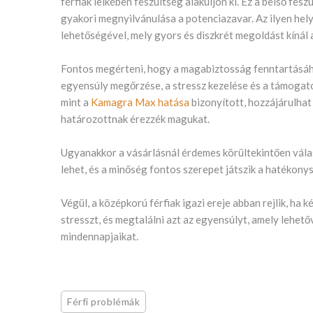
férfiak lelkében feszültség alakuljon ki. Ez a belső f
gyakori megnyilvánulása a potenciazavar. Az ilyen hely
lehetőségével, mely gyors és diszkrét megoldást kínál
Fontos megérteni, hogy a magabiztosság fenntartásához
egyensúly megőrzése, a stressz kezelése és a támogat
mint a
Kamagra Max hatása
bizonyított, hozzájárulhat
határozottnak érezzék magukat.
Ugyanakkor a vásárlásnál érdemes körültekintően válas
lehet, és a minőség fontos szerepet játszik a hatékon
Végül, a középkorú férfiak igazi ereje abban rejlik, ha
stresszt, és megtalálni azt az egyensúlyt, amely lehet
mindennapjaikat.
Férfi problémák