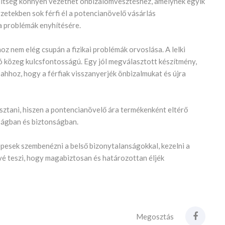
eszültség könnyen vezethet önbizalomvesztéshez, amelynek egyik
zetekben sok férfi él a potencianövelő vásárlás
 a problémák enyhítésére.
 nem elég csupán a fizikai problémák orvoslása. A lelki
ó közeg kulcsfontosságú. Egy jól megválasztott készítmény,
 ahhoz, hogy a férfiak visszanyerjék önbizalmukat és újra
ztani, hiszen a pontencianövelő ára termékenként eltérő
yságban és biztonságban.
 képesek szembenézni a belső bizonytalanságokkal, kezelni a
ővé teszi, hogy magabiztosan és határozottan éljék
Megosztás