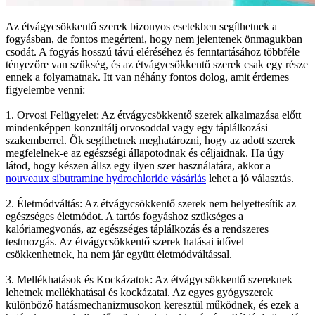
Az étvágycsökkentő szerek bizonyos esetekben segíthetnek a
fogyásban, de fontos megérteni, hogy nem jelentenek önmagukban
csodát. A fogyás hosszú távú eléréséhez és fenntartásához többféle
tényezőre van szükség, és az étvágycsökkentő szerek csak egy része
ennek a folyamatnak. Itt van néhány fontos dolog, amit érdemes
figyelembe venni:
1. Orvosi Felügyelet: Az étvágycsökkentő szerek alkalmazása előtt
mindenképpen konzultálj orvosoddal vagy egy táplálkozási
szakemberrel. Ők segíthetnek meghatározni, hogy az adott szerek
megfelelnek-e az egészségi állapotodnak és céljaidnak. Ha úgy
látod, hogy készen állsz egy ilyen szer használatára, akkor a
nouveaux sibutramine hydrochloride vásárlás
lehet a jó választás.
2. Életmódváltás: Az étvágycsökkentő szerek nem helyettesítik az
egészséges életmódot. A tartós fogyáshoz szükséges a
kalóriamegvonás, az egészséges táplálkozás és a rendszeres
testmozgás. Az étvágycsökkentő szerek hatásai idővel
csökkenhetnek, ha nem jár együtt életmódváltással.
3. Mellékhatások és Kockázatok: Az étvágycsökkentő szereknek
lehetnek mellékhatásai és kockázatai. Az egyes gyógyszerek
különböző hatásmechanizmusokon keresztül működnek, és ezek a