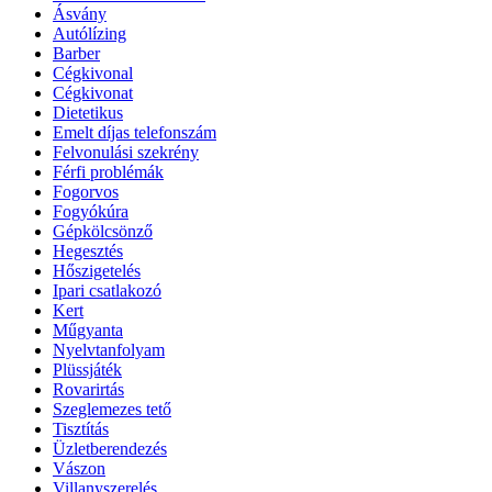
Ásvány
Autólízing
Barber
Cégkivonal
Cégkivonat
Dietetikus
Emelt díjas telefonszám
Felvonulási szekrény
Férfi problémák
Fogorvos
Fogyókúra
Gépkölcsönző
Hegesztés
Hőszigetelés
Ipari csatlakozó
Kert
Műgyanta
Nyelvtanfolyam
Plüssjáték
Rovarirtás
Szeglemezes tető
Tisztítás
Üzletberendezés
Vászon
Villanyszerelés