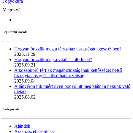
Fogyókúra
Megosztás
Legutóbbi írások
Hogyan őrizzük meg a társasház tisztaságát egész évben?
2025.11.29
Hogyan őrizzük meg a vitalitást 40 felett?
2025.09.21
A középkorú férfiak magabiztosságának kettőssége: belső
bizonytalanság és külső határozottság
2025.09.04
A tányéron túl: miért ilyen bonyolult megtalálni a nekünk való
diétát?
2025.08.02
Kategóriák
Ajándék
Árak összehasonlítása