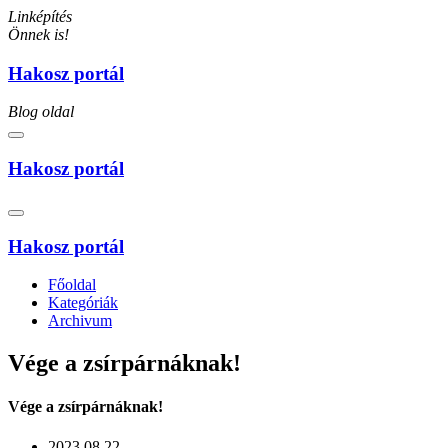
Linképítés
Önnek is!
Hakosz portál
Blog oldal
Hakosz portál
Hakosz portál
Főoldal
Kategóriák
Archivum
Vége a zsírpárnáknak!
Vége a zsírpárnáknak!
2023.08.22