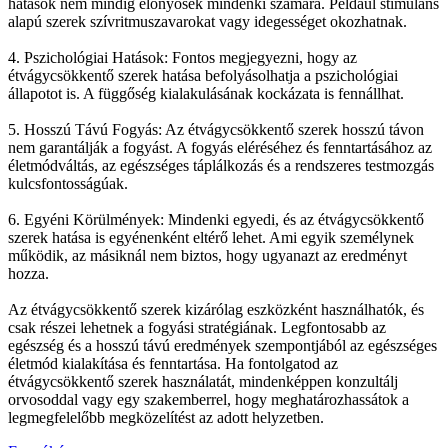
hatások nem mindig előnyösek mindenki számára. Például stimuláns
alapú szerek szívritmuszavarokat vagy idegességet okozhatnak.
4. Pszichológiai Hatások: Fontos megjegyezni, hogy az
étvágycsökkentő szerek hatása befolyásolhatja a pszichológiai
állapotot is. A függőség kialakulásának kockázata is fennállhat.
5. Hosszú Távú Fogyás: Az étvágycsökkentő szerek hosszú távon
nem garantálják a fogyást. A fogyás eléréséhez és fenntartásához az
életmódváltás, az egészséges táplálkozás és a rendszeres testmozgás
kulcsfontosságúak.
6. Egyéni Körülmények: Mindenki egyedi, és az étvágycsökkentő
szerek hatása is egyénenként eltérő lehet. Ami egyik személynek
működik, az másiknál nem biztos, hogy ugyanazt az eredményt
hozza.
Az étvágycsökkentő szerek kizárólag eszközként használhatók, és
csak részei lehetnek a fogyási stratégiának. Legfontosabb az
egészség és a hosszú távú eredmények szempontjából az egészséges
életmód kialakítása és fenntartása. Ha fontolgatod az
étvágycsökkentő szerek használatát, mindenképpen konzultálj
orvosoddal vagy egy szakemberrel, hogy meghatározhassátok a
legmegfelelőbb megközelítést az adott helyzetben.