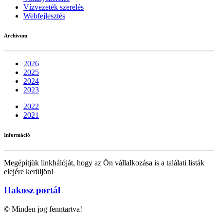
Vízvezeték szerelés
Webfejlesztés
Archivum
2026
2025
2024
2023
2022
2021
Információ
Megépítjük linkhálóját, hogy az Ön vállalkozása is a találati listák
elejére kerüljön!
Hakosz portál
©
Minden jog fenntartva!