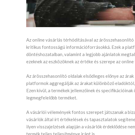
Az online vásárlás térhódításával az árösszehasonlító 
kritikus fontosságú információforrásokká. Ezek a platf
döntéshozatalban, valamint a legjobb ajánlatok megtal
ezeknek az eszközöknek az értéke és szerepe az online
Az árösszehasonlító oldalak elsődleges előnye az árak
platformok aggregálják az árakat különböző eladóktól,
Ezen kívül, a termékek jellemzőinek és specifikációinak
legmegfelelőbb terméket.
A vásárlói vélemények fontos szerepet játszanak a biza
vásárlók által írt értékelések és tapasztalatok segíte
ilyen visszajelzések alapján a vásárlók érdeklődése nem
termék teljes teljesítménye iránt is.