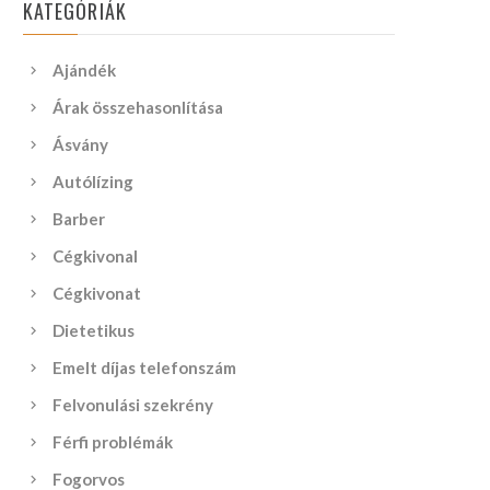
KATEGÓRIÁK
Ajándék
Árak összehasonlítása
Ásvány
Autólízing
Barber
Cégkivonal
Cégkivonat
Dietetikus
Emelt díjas telefonszám
Felvonulási szekrény
Férfi problémák
Fogorvos