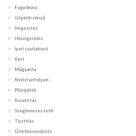
Fogyókúra
Gépkölcsönző
Hegesztés
Hőszigetelés
Ipari csatlakozó
Kert
Műgyanta
Nyelvtanfolyam
Plüssjáték
Rovarirtás
Szeglemezes tető
Tisztítás
Üzletberendezés