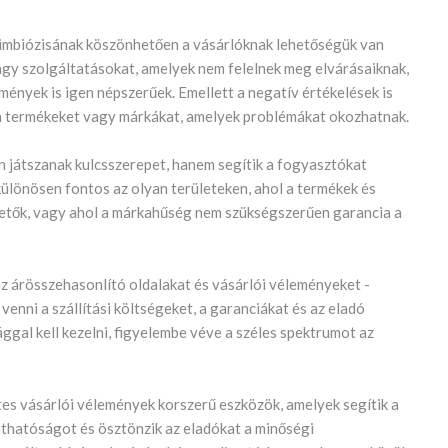
zimbiózisának köszönhetően a vásárlóknak lehetőségük van
agy szolgáltatásokat, amelyek nem felelnek meg elvárásaiknak,
ények is igen népszerűek. Emellett a negatív értékelések is
yan termékeket vagy márkákat, amelyek problémákat okozhatnak.
 játszanak kulcsszerepet, hanem segítik a fogyasztókat
ülönösen fontos az olyan területeken, ahol a termékek és
etők, vagy ahol a márkahűség nem szükségszerűen garancia a
z árösszehasonlító oldalakat és vásárlói véleményeket -
l venni a szállítási költségeket, a garanciákat és az eladó
ggal kell kezelni, figyelembe véve a széles spektrumot az
tes vásárlói vélemények korszerű eszközök, amelyek segítik a
láthatóságot és ösztönzik az eladókat a minőségi