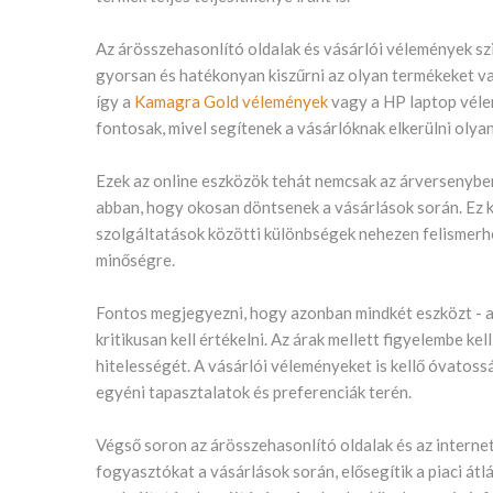
Az árösszehasonlító oldalak és vásárlói vélemények s
gyorsan és hatékonyan kiszűrni az olyan termékeket v
így a
Kamagra Gold vélemények
vagy a HP laptop vélem
fontosak, mivel segítenek a vásárlóknak elkerülni ol
Ezek az online eszközök tehát nemcsak az árversenyben
abban, hogy okosan döntsenek a vásárlások során. Ez k
szolgáltatások közötti különbségek nehezen felismerh
minőségre.
Fontos megjegyezni, hogy azonban mindkét eszközt - a
kritikusan kell értékelni. Az árak mellett figyelembe kel
hitelességét. A vásárlói véleményeket is kellő óvatossá
egyéni tapasztalatok és preferenciák terén.
Végső soron az árösszehasonlító oldalak és az interne
fogyasztókat a vásárlások során, elősegítik a piaci át