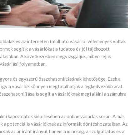
oldalak és az interneten található vásárlói vélemények váltak
ormok segítik a vásárlókat a tudatos és jól tájékozott
álásában. A következőkben megvizsgáljuk, miben rejlik
 vásárlási folyamatban.
 gyors és egyszerű összehasonlításának lehetősége. Ezek a
 így a vásárlók könnyen megtalálhatják a legkedvezőbb árat.
 összehasonlítása is segít a vásárlóknak megtalálni a számukra
lmi kapcsolatok kiépítésében az online vásárlás során. A más
nek a potenciális vásárlóknak az informált döntéshozatalban. Az
csak az ár iránt irányul, hanem a minőség, a szolgáltatás és a