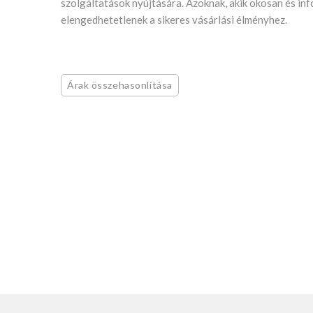
szolgáltatások nyújtására. Azoknak, akik okosan és inf
elengedhetetlenek a sikeres vásárlási élményhez.
Árak összehasonlítása