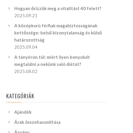
Hogyan őrizzük meg a vitalitást 40 felett?
2025.09.21
A középkorú férfiak magabiztosságának
kettőssége: belső bizonytalanság és külső
határozottság
2025.09.04
A tányéron túl: miért ilyen bonyolult
megtalálni a nekünk való diétát?
2025.08.02
KATEGÓRIÁK
Ajándék
Árak összehasonlítása
Ásvány