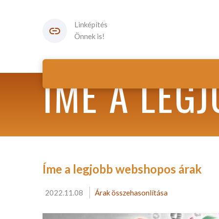
Linképítés
Önnek is!
ÍME A LEG
Íme a legjobb webshopos árak
2022.11.08
Árak összehasonlítása