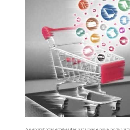
A webáruházas értékesítés hatalmas előnye, hogy viszo