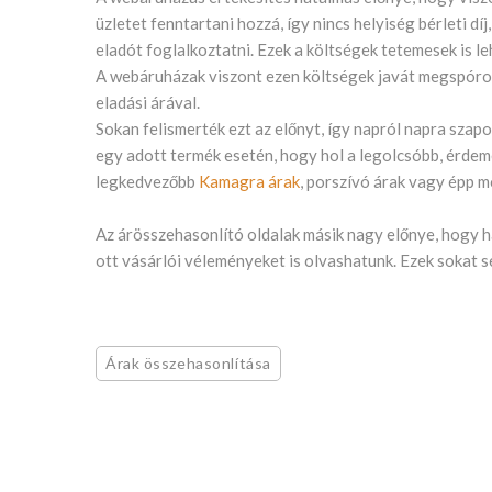
üzletet fenntartani hozzá, így nincs helyiség bérleti dí
eladót foglalkoztatni. Ezek a költségek tetemesek is l
A webáruházak viszont ezen költségek javát megspórol
eladási árával.
Sokan felismerték ezt az előnyt, így napról napra sza
egy adott termék esetén, hogy hol a legolcsóbb, érdeme
legkedvezőbb
Kamagra árak
, porszívó árak vagy épp m
Az árösszehasonlító oldalak másik nagy előnye, hogy 
ott vásárlói véleményeket is olvashatunk. Ezek sokat 
Árak összehasonlítása