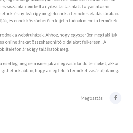
j, rezsiszámla, nem kell a nyitva tartás alatt folyamatosan
ehetnek, és nyilván így megjelennek a termékek eladási árában.
ják, és ennek köszönhetően lejjebb tudnak menni a termékek
porodnak a webáruházak. Ahhoz, hogy egyszerűen megtaláljuk
s online árakat összehasonlító oldalakat felkeresni. A
obiltelefon árak így találhatók meg.
ha esetleg még nem ismerjük a megvásárlandó terméket, akkor
segíthetnek abban, hogy a megfelelő terméket vásároljuk meg.
Megosztás