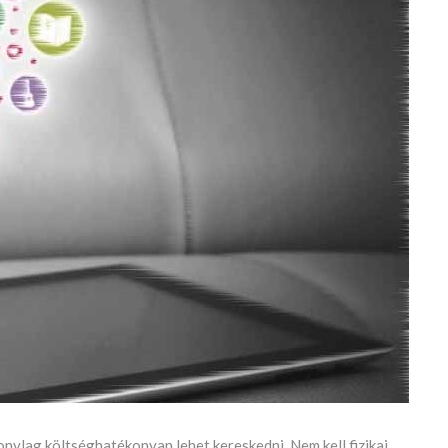
nylag költséghatékonyan lehet kereskedni. Nem kell fizikai