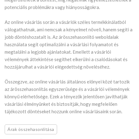
potenciális problémákra vagy hiányosságokra.
Az online vásárlás során a vásárlók széles termékkínálatból
válogathatnak, ami nemcsak a kényelmet növeli, hanem segíti a
jobb döntéshozatalt is. Az árösszehasonlító weboldalak
használata segít optimalizálni a vásárlási folyamatot és
megtalálni a legjobb ajánlatokat. Emellett a vásárlói
vélemények áttekintése segíthet elkerülni a csalódásokat és
hozzájárulhat a vásárlói elégedettség növeléséhez.
Összegzve, az online vásárlás általános előnyei közé tartozik
az árösszehasonlítás egyszerűsége és a vásárlói vélemények
könnyű elérhetősége. Ezek a tényezők jelentősen javíthatják
vásárlási élményünket és biztosítják, hogy megfelelően
tájékozott döntéseket hozzunk online vásárlásaink során.
Árak összehasonlítása