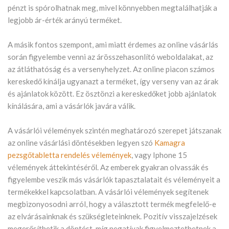
pénzt is spórolhatnak meg, mivel könnyebben megtalálhatják a
legjobb ár-érték arányú terméket.
A másik fontos szempont, ami miatt érdemes az online vásárlás
során figyelembe venni az árösszehasonlító weboldalakat, az
az átláthatóság és a versenyhelyzet. Az online piacon számos
kereskedő kínálja ugyanazt a terméket, így verseny van az árak
és ajánlatok között. Ez ösztönzi a kereskedőket jobb ajánlatok
kínálására, ami a vásárlók javára válik.
A vásárlói vélemények szintén meghatározó szerepet játszanak
az online vásárlási döntésekben legyen szó
Kamagra
pezsgőtabletta rendelés vélemények
, vagy Iphone 15
vélemények áttekintéséről. Az emberek gyakran olvassák és
figyelembe veszik más vásárlók tapasztalatait és véleményeit a
termékekkel kapcsolatban. A vásárlói vélemények segítenek
megbizonyosodni arról, hogy a választott termék megfelelő-e
az elvárásainknak és szükségleteinknek. Pozitív visszajelzések
megerősíthetik a döntést, míg negatívak figyelmeztethetnek a