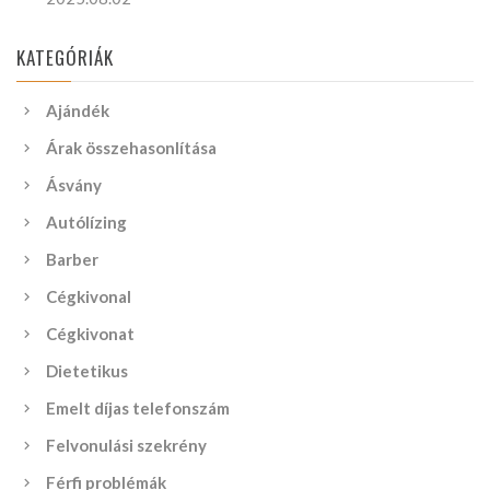
KATEGÓRIÁK
Ajándék
Árak összehasonlítása
Ásvány
Autólízing
Barber
Cégkivonal
Cégkivonat
Dietetikus
Emelt díjas telefonszám
Felvonulási szekrény
Férfi problémák