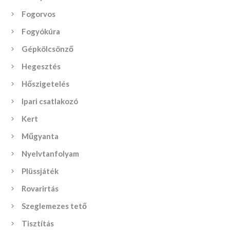
Fogorvos
Fogyókúra
Gépkölcsönző
Hegesztés
Hőszigetelés
Ipari csatlakozó
Kert
Műgyanta
Nyelvtanfolyam
Plüssjáték
Rovarirtás
Szeglemezes tető
Tisztítás