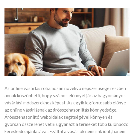
Az online vásárlás rohamosan növekvő népszerűsége részben
annak köszönhető, hogy számos előnnyel jár az hagyományos
vásárlási módszerekhez képest. Az egyik legfontosabb előnye
az online vásárlásnak az árösszehasonlítás könnyedsége.
Árösszehasonlító weboldalak segítségével könnyen és
gyorsan össze lehet vetni ugyanazt a terméket több különböző
kereskedő ajánlatával. Ezáltal a vásárlók nemcsak időt, hanem