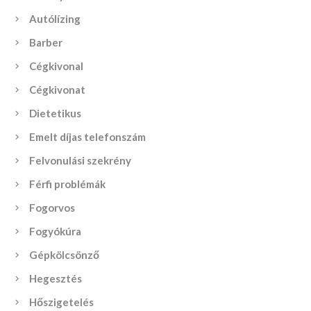
Autólízing
Barber
Cégkivonal
Cégkivonat
Dietetikus
Emelt díjas telefonszám
Felvonulási szekrény
Férfi problémák
Fogorvos
Fogyókúra
Gépkölcsönző
Hegesztés
Hőszigetelés