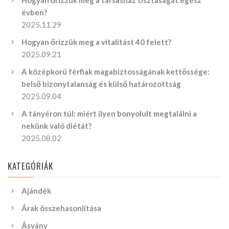
Hogyan őrizzük meg a társasház tisztaságát egész
évben?
2025.11.29
Hogyan őrizzük meg a vitalitást 40 felett?
2025.09.21
A középkorú férfiak magabiztosságának kettőssége:
belső bizonytalanság és külső határozottság
2025.09.04
A tányéron túl: miért ilyen bonyolult megtalálni a
nekünk való diétát?
2025.08.02
KATEGÓRIÁK
Ajándék
Árak összehasonlítása
Ásvány