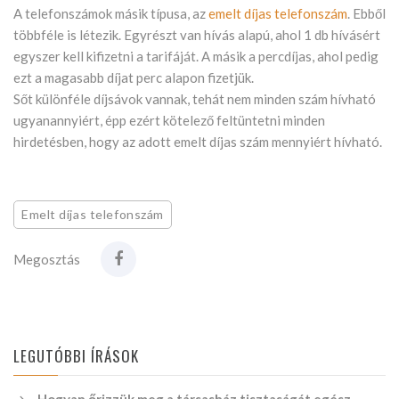
A telefonszámok másik típusa, az
emelt díjas telefonszám
. Ebből
többféle is létezik. Egyrészt van hívás alapú, ahol 1 db hívásért
egyszer kell kifizetni a tarifáját. A másik a percdíjas, ahol pedig
ezt a magasabb díjat perc alapon fizetjük.
Sőt különféle díjsávok vannak, tehát nem minden szám hívható
ugyanannyiért, épp ezért kötelező feltüntetni minden
hirdetésben, hogy az adott emelt díjas szám mennyiért hívható.
Emelt díjas telefonszám
Megosztás
LEGUTÓBBI ÍRÁSOK