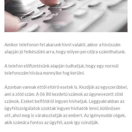
Amikor telefonon fel akarunk hívni valakit, akkor a hívószám
alapján jó felkészülni arra, hogy milyen percdíjra számíthatunk.
A telefon előfizetésünk alapján tudhatjuk, hogy egy normál
telefonszám hívása mennyibe fog kerülni.
Azonban vannak ettől eltérő esetek is. Kezdjük az egyszerűbbel,
ami a zöld szám. A 06 80 kezdetű számok az úgynevezett zöld
számok. Ezeket belföldről ingyen hívhatjuk. Leggyakrabban az
ügyfélszolgálatok szoktak ingyen hívhatók lenni, különösen
ott, ahol meg is várakoztatják az embert. Az igényesebb cégek,
akik számára fontos az ügyfél, azok így csinálják.