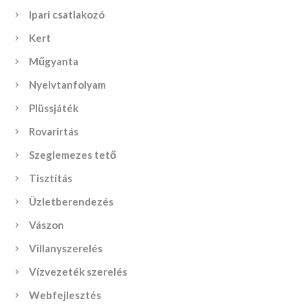
Ipari csatlakozó
Kert
Műgyanta
Nyelvtanfolyam
Plüssjáték
Rovarirtás
Szeglemezes tető
Tisztítás
Üzletberendezés
Vászon
Villanyszerelés
Vízvezeték szerelés
Webfejlesztés