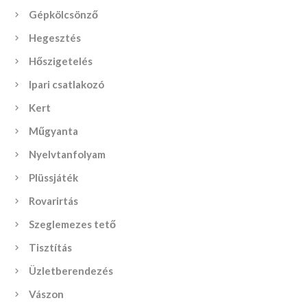
Gépkölcsönző
Hegesztés
Hőszigetelés
Ipari csatlakozó
Kert
Műgyanta
Nyelvtanfolyam
Plüssjáték
Rovarirtás
Szeglemezes tető
Tisztítás
Üzletberendezés
Vászon