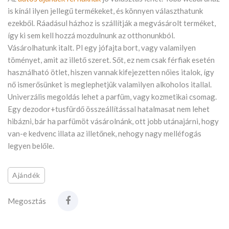
is kínál ilyen jellegű termékeket, és könnyen választhatunk
ezekből. Ráadásul házhoz is szállítják a megvásárolt terméket,
így ki sem kell hozzá mozdulnunk az otthonunkból.
Vásárolhatunk italt. Pl egy jófajta bort, vagy valamilyen
töményet, amit az illető szeret. Sőt, ez nem csak férfiak esetén
használható ötlet, hiszen vannak kifejezetten nőies italok, így
nő ismerősünket is meglephetjük valamilyen alkoholos itallal.
Univerzális megoldás lehet a parfüm, vagy kozmetikai csomag.
Egy dezodor+tusfürdő összeállítással hatalmasat nem lehet
hibázni, bár ha parfümöt vásárolnánk, ott jobb utánajárni, hogy
van-e kedvenc illata az illetőnek, nehogy nagy melléfogás
legyen belőle.
Ajándék
Megosztás