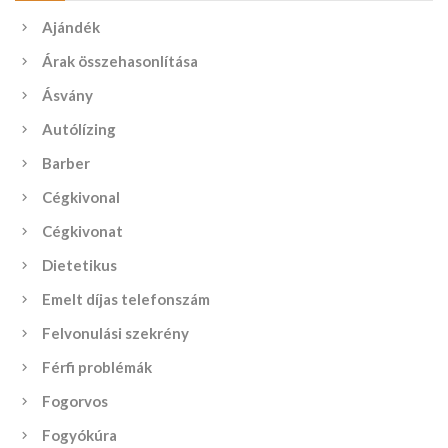
Ajándék
Árak összehasonlítása
Ásvány
Autólízing
Barber
Cégkivonal
Cégkivonat
Dietetikus
Emelt díjas telefonszám
Felvonulási szekrény
Férfi problémák
Fogorvos
Fogyókúra