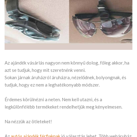
Az ajándék vásárlás nagyon nem könnyű dolog, főleg akkor, ha
azt se tudjuk, hogy mit szeretnénk venni.
Sokan járnak áruházról áruházra, nézelődnek, bolyongnak, és
tudjuk, hogy ez nem a leghatékonyabb módszer.
Érdemes körülnézni a neten. Nem kell utazni, és a
legkülönfélébb termékeket rendelhetjük meg kényelmesen.
Na nézzük az ötleteket!
Az
autós ajándék férfiaknak
jó választás lehet. Több webáruház