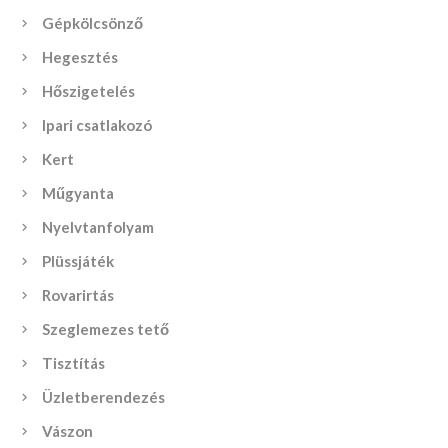
Gépkölcsönző
Hegesztés
Hőszigetelés
Ipari csatlakozó
Kert
Műgyanta
Nyelvtanfolyam
Plüssjáték
Rovarirtás
Szeglemezes tető
Tisztítás
Üzletberendezés
Vászon