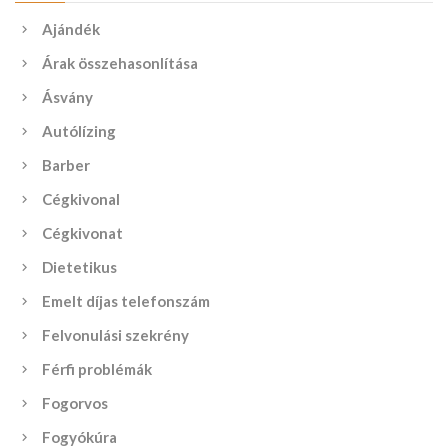
Ajándék
Árak összehasonlítása
Ásvány
Autólízing
Barber
Cégkivonal
Cégkivonat
Dietetikus
Emelt díjas telefonszám
Felvonulási szekrény
Férfi problémák
Fogorvos
Fogyókúra