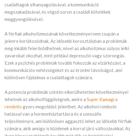
családtagok elhanyagolásával, a kommunikáció
megszakadásával, és végső soron a családi kötelékek
meggyengülésével.
A férfiak alkoholizmusának következményei nem csupán a
jelenre korlátozódnak. Az idősebb korosztályban a problémák
még inkább felerősödhetnek, mivel az alkoholizmus súlyos lelki
zavarokat okozhat, mint például depresszió vagy szorongás.
Ezek a pszichés problémák tovább fokozzák az elzárkózást, a
kommunikációs nehézségeket és az érzelmi távolságot, ami
különösen fájdalmas a családtagok számára.
A potencia problémák szintén elkerülhetetlen következményei
lehetnek az alkoholfüggőségnek, amire a
Super Kamagra
rendelés
gyors megoldást jelenthet. Az alkohol romboló
hatással van a hormonháztartásra és a szexuális
teljesítményre, ami különösen aggasztó lehet az idősebb férfiak
számára, akik amúgy is küzdenek a korral járó változásokkal. Az
ilyen típusú problémák tovább mélyítik az önértékelési