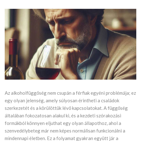
Az alkoholfüggőség nem csupán a férfiak egyéni problémája; ez
egy olyan jelenség, amely súlyosan érintheti a családok
szerkezetét és a körülöttük lévő kapcsolatokat. A függőség
általában fokozatosan alakul ki, és a kezdeti szórakozási
formákból könnyen eljuthat egy olyan állapothoz, ahol a
szenvedélybeteg már nem képes normálisan funkcionálni a
mindennapi életben. Ez a folyamat gyakran együtt jár a