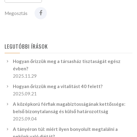
Megosztás
LEGUTÓBBI ÍRÁSOK
Hogyan őrizzük meg a társasház tisztaságát egész
évben?
2025.11.29
Hogyan őrizzük meg a vitalitást 40 felett?
2025.09.21
A középkorú férfiak magabiztosságának kettőssége:
belső bizonytalanság és külső határozottság
2025.09.04
A tányéron túl: miért ilyen bonyolult megtalálni a
nekünk való diétát?