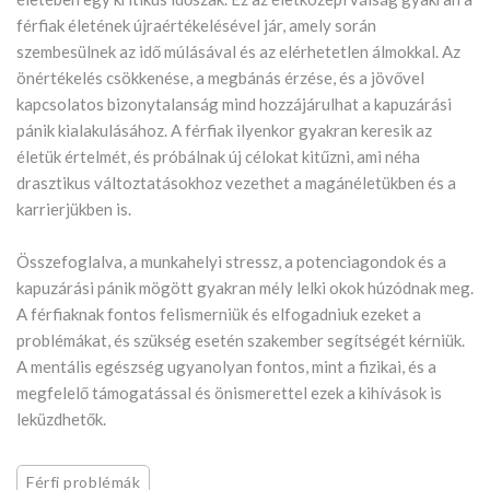
férfiak életének újraértékelésével jár, amely során
szembesülnek az idő múlásával és az elérhetetlen álmokkal. Az
önértékelés csökkenése, a megbánás érzése, és a jövővel
kapcsolatos bizonytalanság mind hozzájárulhat a kapuzárási
pánik kialakulásához. A férfiak ilyenkor gyakran keresik az
életük értelmét, és próbálnak új célokat kitűzni, ami néha
drasztikus változtatásokhoz vezethet a magánéletükben és a
karrierjükben is.
Összefoglalva, a munkahelyi stressz, a potenciagondok és a
kapuzárási pánik mögött gyakran mély lelki okok húzódnak meg.
A férfiaknak fontos felismerniük és elfogadniuk ezeket a
problémákat, és szükség esetén szakember segítségét kérniük.
A mentális egészség ugyanolyan fontos, mint a fizikai, és a
megfelelő támogatással és önismerettel ezek a kihívások is
leküzdhetők.
Férfi problémák