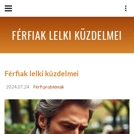
FÉRFIAK LELKI KÜZDELMEI
Férfiak lelki küzdelmei
2024.07.24
Férfi problémák