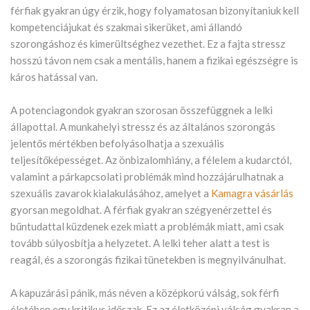
férfiak gyakran úgy érzik, hogy folyamatosan bizonyítaniuk kell
kompetenciájukat és szakmai sikerüket, ami állandó
szorongáshoz és kimerültséghez vezethet. Ez a fajta stressz
hosszú távon nem csak a mentális, hanem a fizikai egészségre is
káros hatással van.
A potenciagondok gyakran szorosan összefüggnek a lelki
állapottal. A munkahelyi stressz és az általános szorongás
jelentős mértékben befolyásolhatja a szexuális
teljesítőképességet. Az önbizalomhiány, a félelem a kudarctól,
valamint a párkapcsolati problémák mind hozzájárulhatnak a
szexuális zavarok kialakulásához, amelyet a
Kamagra vásárlás
gyorsan megoldhat. A férfiak gyakran szégyenérzettel és
bűntudattal küzdenek ezek miatt a problémák miatt, ami csak
tovább súlyosbítja a helyzetet. A lelki teher alatt a test is
reagál, és a szorongás fizikai tünetekben is megnyilvánulhat.
A kapuzárási pánik, más néven a középkorú válság, sok férfi
életében egy kritikus időszak. Ez az életközépi válság gyakran a