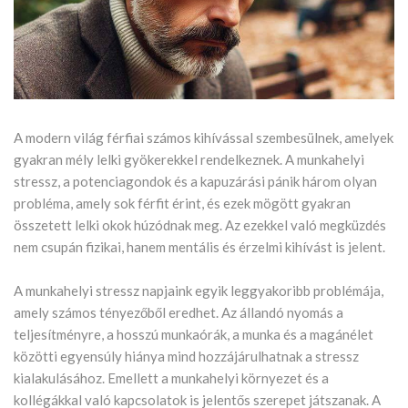
A modern világ férfiai számos kihívással szembesülnek, amelyek
gyakran mély lelki gyökerekkel rendelkeznek. A munkahelyi
stressz, a potenciagondok és a kapuzárási pánik három olyan
probléma, amely sok férfit érint, és ezek mögött gyakran
összetett lelki okok húzódnak meg. Az ezekkel való megküzdés
nem csupán fizikai, hanem mentális és érzelmi kihívást is jelent.
A munkahelyi stressz napjaink egyik leggyakoribb problémája,
amely számos tényezőből eredhet. Az állandó nyomás a
teljesítményre, a hosszú munkaórák, a munka és a magánélet
közötti egyensúly hiánya mind hozzájárulhatnak a stressz
kialakulásához. Emellett a munkahelyi környezet és a
kollégákkal való kapcsolatok is jelentős szerepet játszanak. A