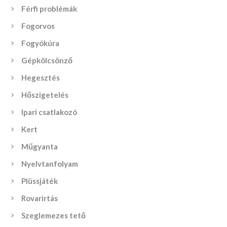
Férfi problémák
Fogorvos
Fogyókúra
Gépkölcsönző
Hegesztés
Hőszigetelés
Ipari csatlakozó
Kert
Műgyanta
Nyelvtanfolyam
Plüssjáték
Rovarirtás
Szeglemezes tető