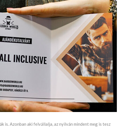
ák is. Azonban aki felvállalja, az nyilván mindent meg is tesz