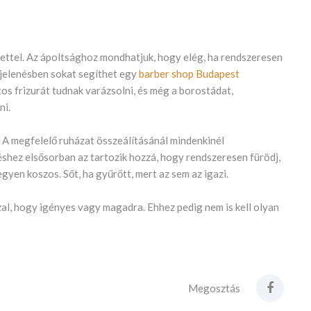
őrzettel. Az ápoltsághoz mondhatjuk, hogy elég, ha rendszeresen
gjelenésben sokat segíthet egy
barber shop Budapest
os frizurát tudnak varázsolni, és még a borostádat,
ni.
in. A megfelelő ruházat összeálításánál mindenkinél
éshez elsősorban az tartozik hozzá, hogy rendszeresen fürödj,
egyen koszos. Sőt, ha gyűrőtt, mert az sem az igazi.
zal, hogy igényes vagy magadra. Ehhez pedig nem is kell olyan
Megosztás