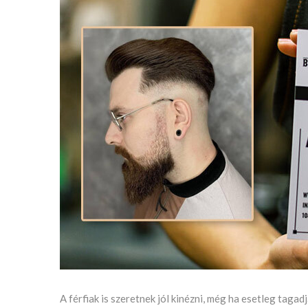
A férfiak is szeretnek jól kinézni, még ha esetleg tagadj