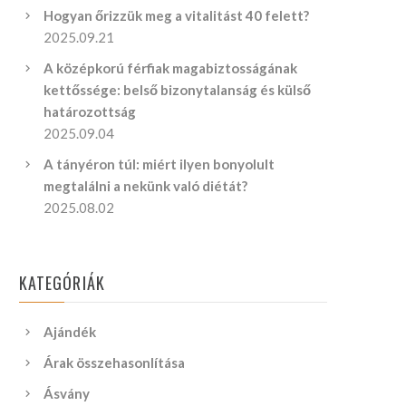
Hogyan őrizzük meg a vitalitást 40 felett?
2025.09.21
A középkorú férfiak magabiztosságának
kettőssége: belső bizonytalanság és külső
határozottság
2025.09.04
A tányéron túl: miért ilyen bonyolult
megtalálni a nekünk való diétát?
2025.08.02
KATEGÓRIÁK
Ajándék
Árak összehasonlítása
Ásvány