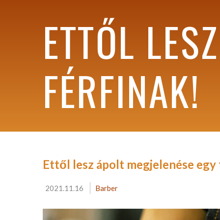
ETTŐL LES
FÉRFINAK!
Ettől lesz ápolt megjelenése egy 
2021.11.16
Barber