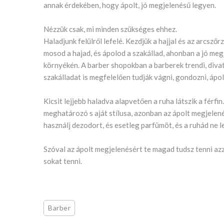
annak érdekében, hogy ápolt, jó megjelenésű legyen.
Nézzük csak, mi minden szükséges ehhez.
Haladjunk felülről lefelé. Kezdjük a hajjal és az arcsz
mosod a hajad, és ápolod a szakállad, ahonban a jó me
környékén. A barber shopokban a barberek trendi, divat
szakálladat is megfelelően tudják vágni, gondozni, ápol
Kicsit lejjebb haladva alapvetően a ruha látszik a férf
meghatározó s aját stílusa, azonban az ápolt megjelen
használj dezodort, és esetleg parfümöt, és a ruhád ne l
Szóval az ápolt megjelenésért te magad tudsz tenni az
sokat tenni.
Barber