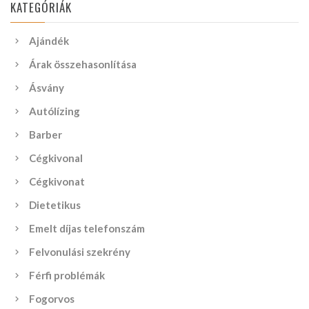
KATEGÓRIÁK
Ajándék
Árak összehasonlítása
Ásvány
Autólízing
Barber
Cégkivonal
Cégkivonat
Dietetikus
Emelt díjas telefonszám
Felvonulási szekrény
Férfi problémák
Fogorvos