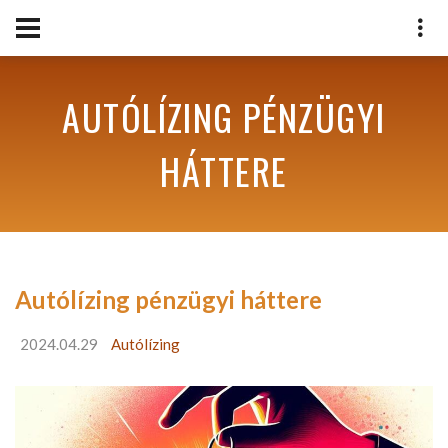
AUTÓLÍZING PÉNZÜGYI
HÁTTERE
Autólízing pénzügyi háttere
2024.04.29
Autólízing