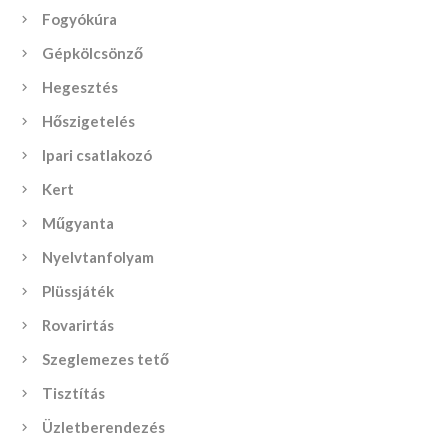
Fogyókúra
Gépkölcsönző
Hegesztés
Hőszigetelés
Ipari csatlakozó
Kert
Műgyanta
Nyelvtanfolyam
Plüssjáték
Rovarirtás
Szeglemezes tető
Tisztítás
Üzletberendezés