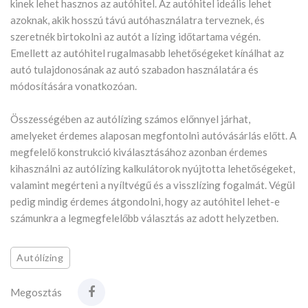
kinek lehet hasznos az autóhitel. Az autóhitel ideális lehet
azoknak, akik hosszú távú autóhasználatra terveznek, és
szeretnék birtokolni az autót a lízing időtartama végén.
Emellett az autóhitel rugalmasabb lehetőségeket kínálhat az
autó tulajdonosának az autó szabadon használatára és
módosítására vonatkozóan.
Összességében az autólízing számos előnnyel járhat,
amelyeket érdemes alaposan megfontolni autóvásárlás előtt. A
megfelelő konstrukció kiválasztásához azonban érdemes
kihasználni az autólízing kalkulátorok nyújtotta lehetőségeket,
valamint megérteni a nyíltvégű és a visszlízing fogalmát. Végül
pedig mindig érdemes átgondolni, hogy az autóhitel lehet-e
számunkra a legmegfelelőbb választás az adott helyzetben.
Autólízing
Megosztás