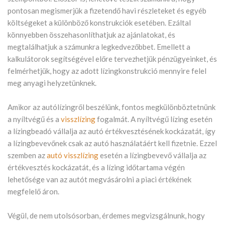
pontosan megismerjük a fizetendő havi részleteket és egyéb
költségeket a különböző konstrukciók esetében. Ezáltal
könnyebben összehasonlíthatjuk az ajánlatokat, és
megtalálhatjuk a számunkra legkedvezőbbet. Emellett a
kalkulátorok segítségével előre tervezhetjük pénzügyeinket, és
felmérhetjük, hogy az adott lízingkonstrukció mennyire felel
meg anyagi helyzetünknek.
Amikor az autólízingről beszélünk, fontos megkülönböztetnünk
a nyíltvégű és a
visszlízing
fogalmát. A nyíltvégű lízing esetén
a lízingbeadó vállalja az autó értékvesztésének kockázatát, így
a lízingbevevőnek csak az autó használatáért kell fizetnie. Ezzel
szemben az
autó visszlízing
esetén a lízingbevevő vállalja az
értékvesztés kockázatát, és a lízing időtartama végén
lehetősége van az autót megvásárolni a piaci értékének
megfelelő áron.
Végül, de nem utolsósorban, érdemes megvizsgálnunk, hogy