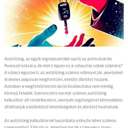
Autólízing, az egyik legnépszerűbb opció az autóvásárlás
finanszírozására, de miért éppen ez a választás sokak számára?
A válasz egyszerű: az autólízing számos előnnyel jár, amelyeket
érdemes alaposan megfontolni, mielőtt döntést hozunk.
Azonban a megfelelő konstrukció kiválasztása nem mindig
könnyű feladat. Szerencsére ma már számos autólízing
kalkulátor áll rendelkezésre, amelyek segítségével könnyebben
átláthatjuk a különböző lehetőségeket és döntést hozhatunk.
Az autólízing kalkulátorok használata előnyös lehet számos
szempontból. Először is, lehetővé teszik számunkra, hogy