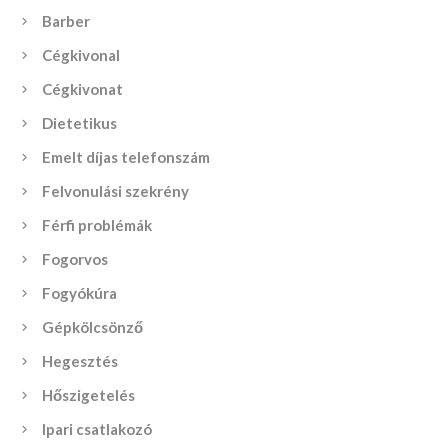
Barber
Cégkivonal
Cégkivonat
Dietetikus
Emelt díjas telefonszám
Felvonulási szekrény
Férfi problémák
Fogorvos
Fogyókúra
Gépkölcsönző
Hegesztés
Hőszigetelés
Ipari csatlakozó