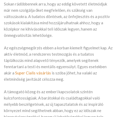
Sokan rádöbbennek arra, hogy az eddig követett életmódjuk
már nem szolgálja őket megfelelően, és szükség van
változásokra. A tudatos döntések, az önfejlesztés és a pozitív
szokások kialakítása mind hozzájárulhatnak ahhoz, hogy a
középkor ne kihívásokkal teli időszak legyen, hanem az
önmegvalósítás lehetősége.
Az egészségmegőrzés ebben a korban kiemelt figyelmet kap. Az
aktív életmód, a rendszeres testmozgás és a tudatos
táplálkozás mind alapvető tényezők, amelyek segítenek
fenntartani a testi és mentális egyensúlyt. Egyes esetekben
akár a
Super Cialis vásárlás
is szóba jöhet, ha valaki az
életminőség javítását célozza meg.
A támogató közeg és az emberi kapcsolatok szintén
kulcsfontosságúak. A barátokkal és családtagokkal való
mélyebb beszélgetések, az új tapasztalatok és az inspiráló
környezet mind segíthetnek abban, hogy ez az időszak ne
bizonytalanságokkal, hanem új lehetőségekkel legyen tele.