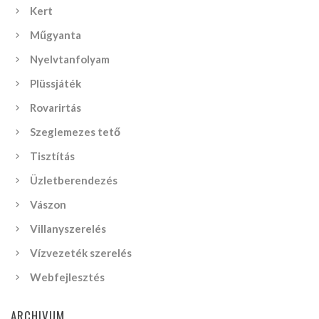
Kert
Műgyanta
Nyelvtanfolyam
Plüssjáték
Rovarirtás
Szeglemezes tető
Tisztítás
Üzletberendezés
Vászon
Villanyszerelés
Vízvezeték szerelés
Webfejlesztés
ARCHIVUM